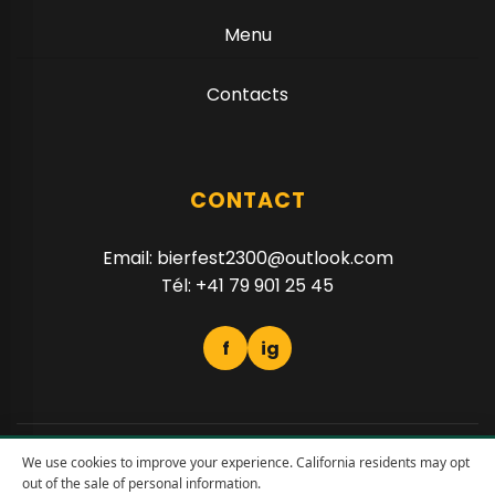
Menu
Contacts
CONTACT
Email:
bierfest2300@outlook.com
Tél:
+41 79 901 25 45
f
ig
We use cookies to improve your experience. California residents may opt
© 2026 BierFest
out of the sale of personal information.